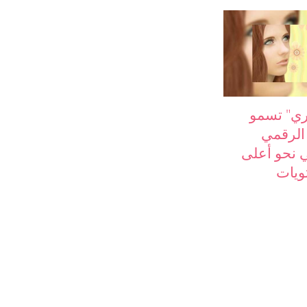
ي" تسمو
 الرقمي
ي نحو أعلى
ويات