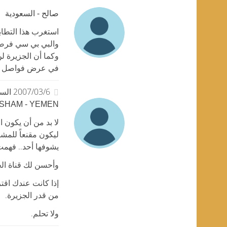
صالح - السعودية
استغرب هذا التطاب
والبي بي سي فرضت
وكما أن الجزيرة لن
في عرض فواصل ال
2007/03/6 الساعة 01:26
SHAM - YEMEN
لا بد من أن يكون ا
ليكون مقنعاً للمشا
يشوفها أحد.. فهمت
وأحسن لك قناة ال
إذا كانت عندك اقتر
من قدر الجزيرة.
ولا تحلم.