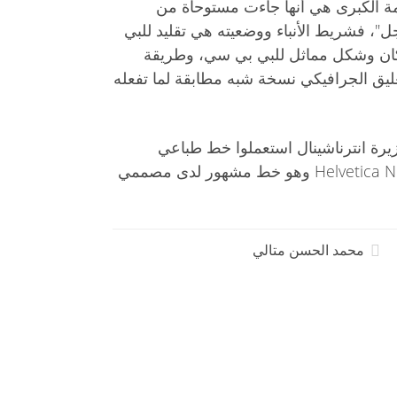
ة الكبرى هي أنها جاءت مستوحاة من
 BBC بشكل "مخجل"، فشريط الأنباء ووضعيته هي تقليد للبي
ان وشكل مماثل للبي بي سي، وطريقة
تعليق الجرافيكي نسخة شبه مطابقة لما تفعله
زيرة انترناشينال استعملوا خط طباعي
لاعلاقة له بالعرض المرئي هو Helvetica Neue وهو خط مشهور لدى مصممي
محمد الحسن متالي