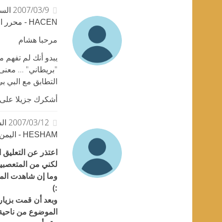
2007/03/9 الساعة 09:53
HACEN - محرر الموقع
مرحبا هشام
يبدو أنك لم تفهم 
"بريطاني" ... معن
التطابق مع البي بي
أشكرك جزيلا على ا
2007/03/12 الساعة 10:47
HESHAM - اليمن
اعتذر عن التعليق ا
لكني من المتعصبين
وما إن شاهدت الم
:)
وبعد أن قمت بزيار
الموضوع من ناحية