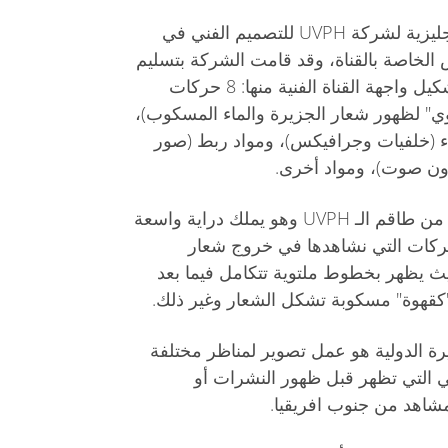
لقد أوعزت ادارة قناة الجزيرة الانجليزية لشركة UVPH للتصميم الفني في
س الخاصة بالقناة، وقد قامت الشركة بتسليم
ادارة القناة ثمانية مواد أساسية لتشكيل واجهة القناة الفنية منها: 8 حركات
وي" لظهور شعار الجزيرة والماء المسكوب)،
 (خلفيات وجرافيكس)، ومواد ربط (صور
ون صوت)، ومواد أخرى.
وقد قام المصمم الفني بشير حميد من طاقم الـ UVPH وهو يملك دراية واسعة
حركات التي نشاهدها في خروج شعار
يث يظهر بخطوط ملتوية تتكامل فيما بعد
"كقهوة" مسكوبة تشكل الشعار وغير ذلك.
ا قامت به UVPH للجزيرة الدولية هو عمل تصوير لمناظر مختلفة
ي التي تظهر قبل ظهور النشرات أو
مشاهد من جنوب افريقيا.