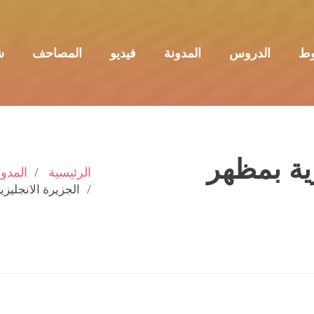
وط
الدروس
المدونة
فيديو
المصاحف
ش
زية بمظهر
الرئيسية
المدون
الجزيرة الانجليزي