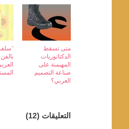
متى تسقط
"سلفر
الدكتاتوريات
بالفن
المهيمنة على
العرب
صناعة التصميم
المست
العربي؟
التعليقات (12)