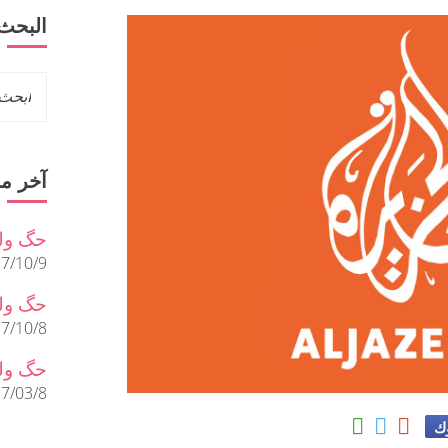
البحث
آخر م
حگ ول
7/10/9
حگ ولل
7/10/8
حگ ولل
7/03/8
وك