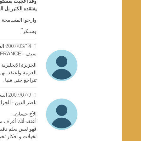
وقد أعجبت بمستوى 
يفتقده الكثير بل ا
وارجوا المسامحة
وشـكراً
2007/03/14 الساعة 06:17
سيف - FRANCE
الجزيرة الانجليزي
العربية واعتقد انهم
تتراجع حتى فنيا .
2007/07/9 الساعة 16:42
ناصر الدين - الجزائ
الأخ حسان...
أعتقد أنك أعرف من
فهو ليس بعلم دقي
تخيلات و أفكار تخر