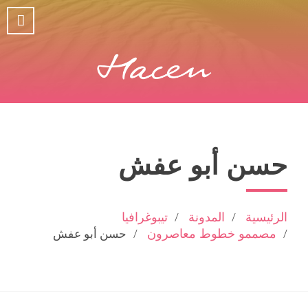
حسن أبو عفش
الرئيسية
المدونة
تيبوغرافيا
مصممو خطوط معاصرون
حسن أبو عفش