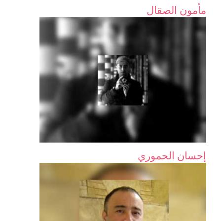
مأمون الصقال
إحسان الحموري