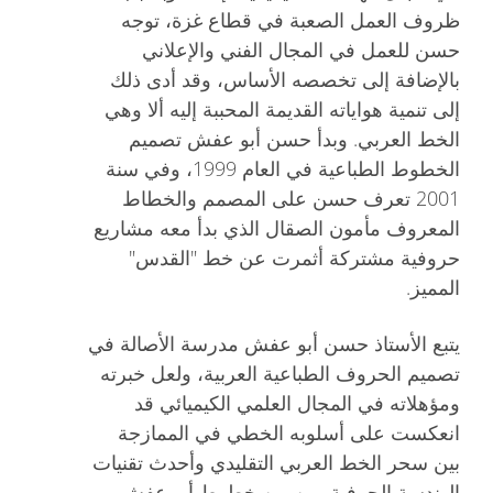
ظروف العمل الصعبة في قطاع غزة، توجه
حسن للعمل في المجال الفني والإعلاني
بالإضافة إلى تخصصه الأساس، وقد أدى ذلك
إلى تنمية هواياته القديمة المحببة إليه ألا وهي
الخط العربي. وبدأ حسن أبو عفش تصميم
الخطوط الطباعية في العام 1999، وفي سنة
2001 تعرف حسن على المصمم والخطاط
المعروف مأمون الصقال الذي بدأ معه مشاريع
حروفية مشتركة أثمرت عن خط "القدس"
المميز.
يتبع الأستاذ حسن أبو عفش مدرسة الأصالة في
تصميم الحروف الطباعية العربية، ولعل خبرته
ومؤهلاته في المجال العلمي الكيميائي قد
انعكست على أسلوبه الخطي في الممازجة
بين سحر الخط العربي التقليدي وأحدث تقنيات
الهندسة الحرفية. من بين خطوط أبو عفش