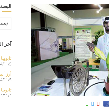
البحث
آخر ال
تابوبيا
4/11/5
أرز أب
4/11/5
تابوبيا
4/11/4
وك