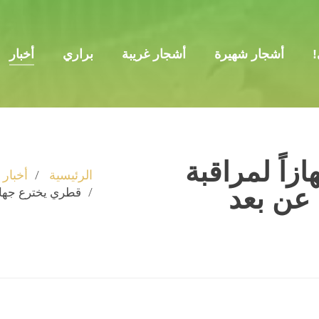
!
أشجار شهيرة
أشجار غريبة
براري
أخبار
اً لمراقبة
الرئيسية
أخبار
قطري يخترع جهازا
 عن بعد