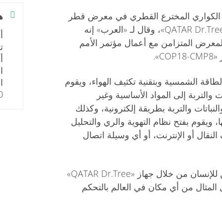
 الكواري المخترع القطري في معرض قطر
ه
للاستدامة بمنتج جديد تحت اسم «QATAR Dr.Tree»، وقال لـ «العرب» إنه
أ
لمعرض المتزامن مع أعمال مؤتمر الأمم
ت
أ
ا
طاقة الشمسية وبتقنية تكثيف الهواء، ويقوم
ا
000
 والتربة إلى المواد الأساسية وغير
النباتات والتربة بطريقة إلكترونية، وكذلك
ا، ويقوم بفتح نظام التهوية والري والتحليل
 النقال أو الإنترنت، أو أي وسيلة اتصال
وقال المخترع لـ «العرب» إنه يمكن للإنسان من خلال جهاز «QATAR Dr.Tree»
ل المثال من أي مكان في العالم بالتحكم