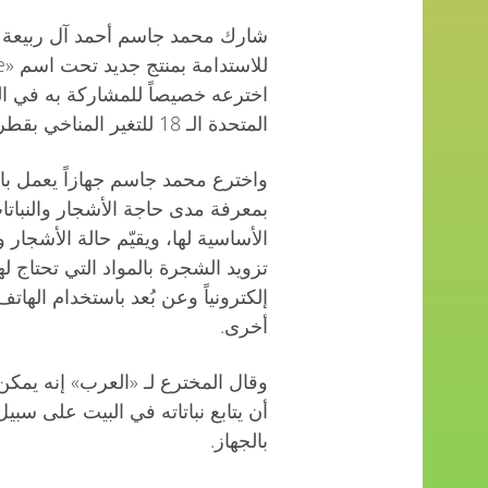
شارك محمد جاسم أحمد آل ربيعة
اخترعه خصيصاً للمشاركة به في ا
المتحدة الـ 18 للتغير المناخي بقطر «COP18-CMP8».
واخترع محمد جاسم جهازاً يعمل بال
بمعرفة مدى حاجة الأشجار والنباتات
الأساسية لها، ويقيّم حالة الأشجار و
تزويد الشجرة بالمواد التي تحتاج له
إلكترونياً وعن بُعد باستخدام الهاتف
أخرى.
أن يتابع نباتاته في البيت على سبي
بالجهاز.