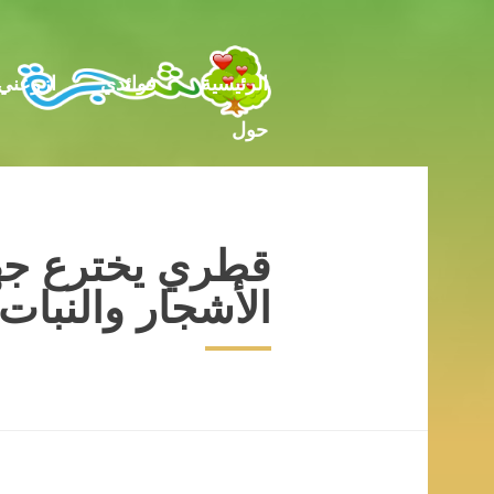
حول
الرئيسية
فوائدي
ازرعني
حول
قطري يخترع جهاز
الأشجار والنبات