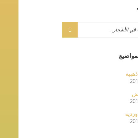
مواضيع
 ذهبية
201
يض
201
 وردية
201