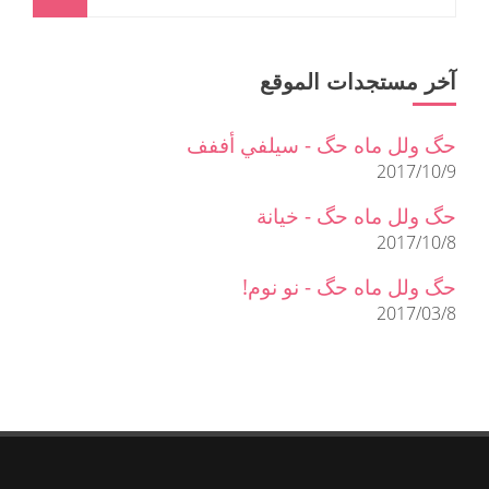
آخر مستجدات الموقع
حگ ولل ماه حگ - سيلفي أففف
2017/10/9
حگ ولل ماه حگ - خيانة
2017/10/8
حگ ولل ماه حگ - نو نوم!
2017/03/8