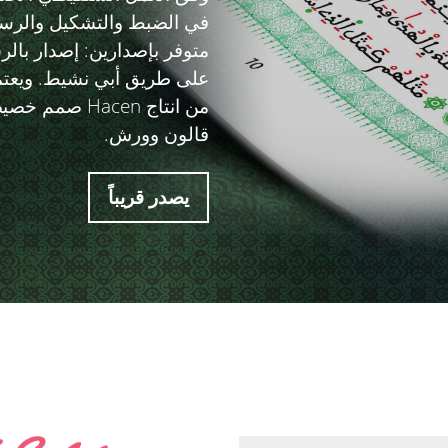
في الضبط والتشكيل والرس
متوفر بإصدارين: إصدار بالر
على طريق أبي نشيط. ويع
من انتاج Hacen
قالون وورش.
يصدر قريباً