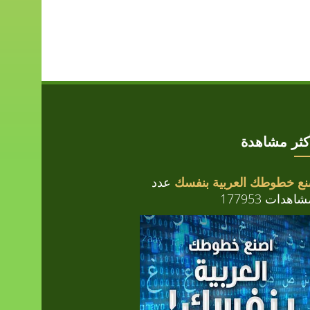
أكثر مشاهدة
نع خطوطك العربية بنفسك
عدد
اهدات 177953