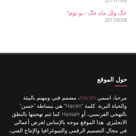
2017/10/8
حگ ولل ماه حگ - نو نوم!
2017/03/8
حول الموقع
مرحبا، اسمي
Hacen
، مصمم فني ومهتم بالبيئة
والحياة البرية. كلمة ”Hacen“ هي ببساطة ”حسن“
بالتهجي الفرنسي، أو Hassan كما تتم تهجيتها بالنطق
الانجليزي. هذا الموقع موجه بالإساس لعرض أعمالي
في مجال التصميم الرقمي والتيبوغرافيا والإنتاج الفني،