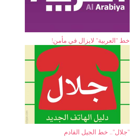
خط "العربية" لايزال في مأمن!
"جلال".. خط الجيل القادم