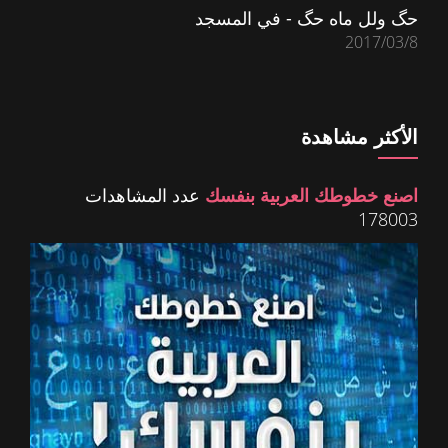
حگ ولل ماه حگ - في المسجد
2017/03/8
الأكثر مشاهدة
اصنع خطوطك العربية بنفسك
عدد المشاهدات
178003