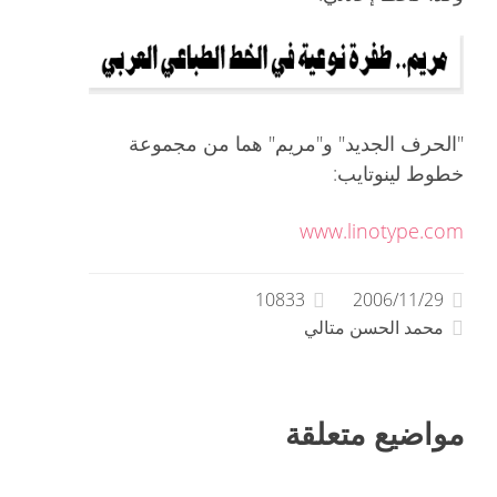
"الحرف الجديد" و"مريم" هما من مجموعة
خطوط لينوتايب:
www.linotype.com
10833
2006/11/29
محمد الحسن متالي
مواضيع متعلقة