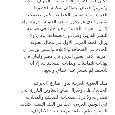
ذهبي آخر للتيبوغرافيا العربية، "الحرف الجديد"
و"مريم" خطان ينضافان لمكتبة الخطوط
العربية، وقد صممها الخطاط الكبير عصمت
شنبور الذي هو بحق أبو فن العنونة العربية. وقد
لاقى "الحرف الجديد" ترحيبا حارا في صناعة
النشر العربي وفي دور الصحافة، وكان ولا
يزال الخط العربي الأول في مجال العنونة
الجادة في الصحافة والإعلام والنشر. ورغم أن
"مريم" لاقى بعض النجاح في مصر ولبنان في
نهايات الثمانينات وبدايات التسعينات، إلا أنه
للأسف لم ينتشر على نطاق واسع.
ملك العنونة العربية بدون منازع "الحرف
الجديد"، ظل ولايزال صانع العناوين البارزة التي
تصدرت ولا تزال صفحات الصحف والمجلات
في الوطن العربي، خط من الفئة الثقيلة، شديد
الوضوح رغم بنطه العريض، حاد الأطراف،