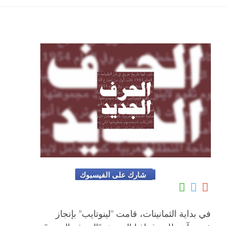
شارك على الفيسبوك
في بداية الثمانينات، قامت "لينوتايب" بإنجاز