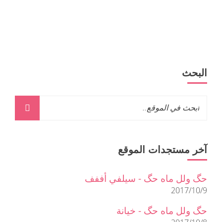
البحث
آخر مستجدات الموقع
حگ ولل ماه حگ - سيلفي أففف
2017/10/9
حگ ولل ماه حگ - خيانة