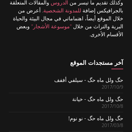
وكذلك تقديم ما تيسر من
الدروس
والمقالات المتعلقة
بالجرافيكس إضافة
للمدونة الشخصية
. أعرض من
خلال الموقع أيضاً، اهتماماتي في مجال البيئة والحياة
البرية والتراث من خلال
"موسوعة الأشجار"
وبعض
الأقسام الأخرى.
آخر مستجدات الموقع
حگ ولل ماه حگ - سيلفي أففف
2017/10/9
حگ ولل ماه حگ - خيانة
2017/10/8
حگ ولل ماه حگ - نو نوم!
2017/03/8