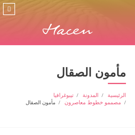
مأمون الصقال
الرئيسية
المدونة
تيبوغرافيا
مصممو خطوط معاصرون
مأمون الصقال