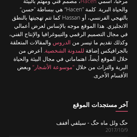
مرحبا، اسمي
Hacen
، مصمم فني ومهتم بالبيئة
والحياة البرية. كلمة ”Hacen“ هي ببساطة ”حسن“
بالتهجي الفرنسي، أو Hassan كما تتم تهجيتها بالنطق
الانجليزي. هذا الموقع موجه بالإساس لعرض أعمالي
في مجال التصميم الرقمي والتيبوغرافيا والإنتاج الفني،
وكذلك تقديم ما تيسر من
الدروس
والمقالات المتعلقة
بالجرافيكس إضافة
للمدونة الشخصية
. أعرض من
خلال الموقع أيضاً، اهتماماتي في مجال البيئة والحياة
البرية والتراث من خلال
"موسوعة الأشجار"
وبعض
الأقسام الأخرى.
آخر مستجدات الموقع
حگ ولل ماه حگ - سيلفي أففف
2017/10/9