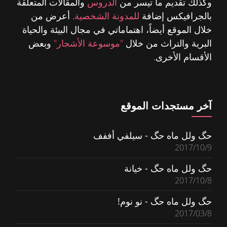
وكذلك تقديم ما تيسر من
الدروس
والمقالات المتعلقة
بالجرافيكس إضافة
للمدونة الشخصية
. أعرض من
خلال الموقع أيضاً، اهتماماتي في مجال البيئة والحياة
البرية والتراث من خلال
"موسوعة الأشجار"
وبعض
الأقسام الأخرى.
آخر مستجدات الموقع
حگ ولل ماه حگ - سيلفي أففف
2017/10/9
حگ ولل ماه حگ - خيانة
2017/10/8
حگ ولل ماه حگ - نو نوم!
2017/03/8