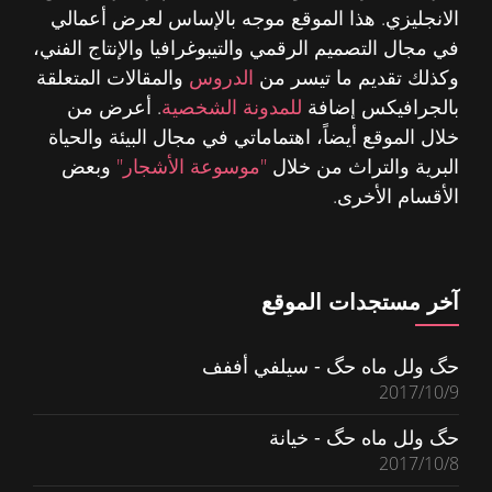
الانجليزي. هذا الموقع موجه بالإساس لعرض أعمالي
في مجال التصميم الرقمي والتيبوغرافيا والإنتاج الفني،
وكذلك تقديم ما تيسر من
الدروس
والمقالات المتعلقة
بالجرافيكس إضافة
للمدونة الشخصية
. أعرض من
خلال الموقع أيضاً، اهتماماتي في مجال البيئة والحياة
البرية والتراث من خلال
"موسوعة الأشجار"
وبعض
الأقسام الأخرى.
آخر مستجدات الموقع
حگ ولل ماه حگ - سيلفي أففف
2017/10/9
حگ ولل ماه حگ - خيانة
2017/10/8