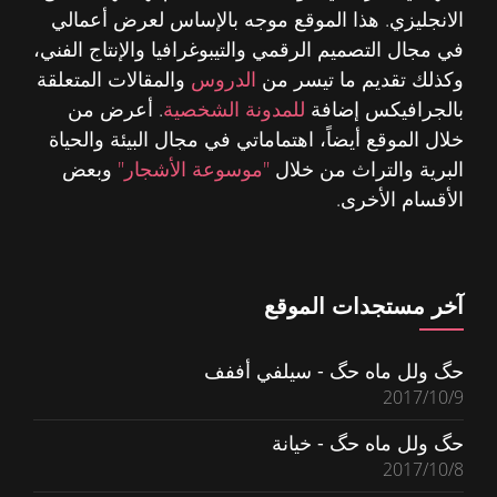
الانجليزي. هذا الموقع موجه بالإساس لعرض أعمالي
في مجال التصميم الرقمي والتيبوغرافيا والإنتاج الفني،
وكذلك تقديم ما تيسر من
الدروس
والمقالات المتعلقة
بالجرافيكس إضافة
للمدونة الشخصية
. أعرض من
خلال الموقع أيضاً، اهتماماتي في مجال البيئة والحياة
البرية والتراث من خلال
"موسوعة الأشجار"
وبعض
الأقسام الأخرى.
آخر مستجدات الموقع
حگ ولل ماه حگ - سيلفي أففف
2017/10/9
حگ ولل ماه حگ - خيانة
2017/10/8