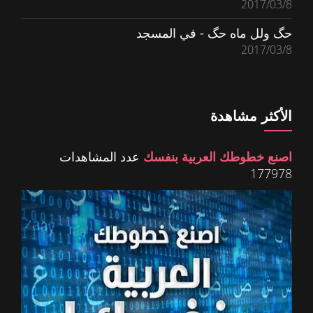
2017/03/8
حگ ولل ماه حگ - في المسجد
2017/03/8
الأكثر مشاهدة
اصنع خطوطك العربية بنفسك
عدد المشاهدات
177978