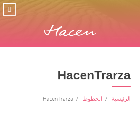
HacenTrarza
الرئيسية
الخطوط
HacenTrarza