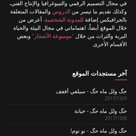
في مجال التصميم الرقمي والتيبوغرافيا والإنتاج الفني،
وكذلك تقديم ما تيسر من
الدروس
والمقالات المتعلقة
بالجرافيكس إضافة
للمدونة الشخصية
. أعرض من
خلال الموقع أيضاً، اهتماماتي في مجال البيئة والحياة
البرية والتراث من خلال
"موسوعة الأشجار"
وبعض
الأقسام الأخرى.
آخر مستجدات الموقع
حگ ولل ماه حگ - سيلفي أففف
2017/10/9
حگ ولل ماه حگ - خيانة
2017/10/8
حگ ولل ماه حگ - نو نوم!