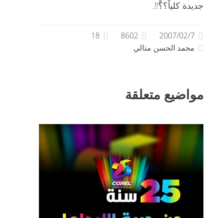
جديدة كلياً؟؟َََ!!.
18
8602
2007/02/7
محمد الحسن متالي
مواضيع متعلقة