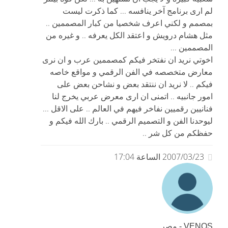
لم ارى برنامج آخر ينافسه ... كما ذكرت ليست
بمصمم و لكني اعرف شخصيا من كبار المصممين ..
مثل هشام درويش و اعتقد الكل يعرفه .. و غيره من
المصممين ...
اخوتي نريد ان نفتخر فيكم كمصممين عرب و ان نرى
معارض متخصصه في الفن الرقمي و مواقع خاصه
فيكم .. لا نريد ان ننتقد بعض و نشاحن بعض على
امور جانبيه .. اتمنى ان ارى معرض عربي يخرج لنا
فنانيين رقميين نفاخر فيهم في العالم .. على الاقل ...
ليوحدنا الفن و التصميم الرقمي .. بارك الله فيكم و
حفظكم من كل شر ..
2007/03/23 الساعة 17:04
VENOS - مصر