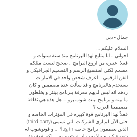
جمال - دبي
السلام عليكم ...
اخواني .. انا متابع لهذا البرنامج منذ ستة سنوات و
فعلا اعتبره من اروع البرامج .. صحيح ليست مثلكم
مصمم لكني استسيغ الرسم و التصميم الجرافيكي و
الفن الرقمي .. اعرف شخص واحد في الامارات
يستخدم هالبرنامج و قد سألت عدة مصممين و كان
ردهم انه ليس لديهم معرفة ببرنامج بينتر و يخلطون
ما بينه و برنامج بينت شوب برو ... هل هذه هي ثقافة
مصممينا العرب ؟
فعلاً لهذا البرنامج قوة كبيره في المؤثرات الخاصه و
حتى الآن لم ارى الشركات التي تسمى (third party)
الذين يصممون برامج خاصه Plug-in .. و فوتوشوب له
شعبية كبيره و لا يجب ان نستهين به ... لكن قوة بينتر