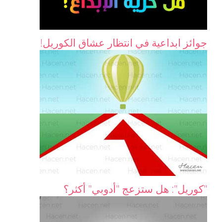
جوائز ابداعية في انتظار عشاق الكوريل!
"كوريل": هل ستزعج "أدوبي" أكثر؟