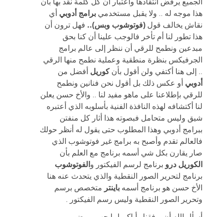
الجميع يرفض أنتقادها واعتبار أن كل كلمة نقد بها بأن
برامج أدوبي
هذا موجه له .. ولا يقبل مستخدمي
أي
(فوتوشوب وبس)..
نقاش يخالف قول
فهل ترون أن
هذا تطور لنا أم تأخر فالوجب علينا أن كنا بحق
مبدعين ونطمح للرقي أن ننظر إلى عالم برامج
الجرفيكس بنظرة منطقية وعملية نطمح منها الرقي
كوريل
.. إلى هنا أكتفي ولن أقول بأن
أفضل من
أدوبي
أو عكس ذلك بل أقول نحن فنانين ونطمح
للرقي بإطلاعنا على ماهو مفيد لنا .. والأخ حسن يعلن
لنا أكتشافه لهذه النافذة الفنية بأسلوبه الذي أعتبره
شيق وليس متحامل فبصوته هذا أثار كل منفتن
ببرامج أدوبي وهذا المطلوب حتى يقول له أنظر حولك
فالعالم تقدم وأصبح به برامج غير فوتوشوب الذي
صار يقارن بكل شي أسمه برنامج مع العلم بأن
الكوريل درو
الفوتوشوب
برنامج لرسم الفيكتور و
برنامج لتحرير الصور النقطية والذي يتحدث عنه هنا
باينتر
الأخ حسن هو برنامج أسمه
متخصص برسم
وتحرير الصور النقطية وليس رسم الفيكتور .
أسأل الله أن يوفقنا وأياكم لمايحب ويرضى