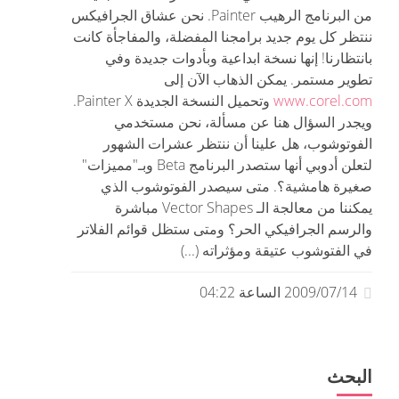
من البرنامج الرهيب Painter. نحن عشاق الجرافيكس
ننتظر كل يوم جديد برامجنا المفضلة، والمفاجأة كانت
بانتظارنا! إنها نسخة ابداعية وبأدوات جديدة وفي
تطوير مستمر. يمكن الذهاب الآن إلى
www.corel.com
وتحميل النسخة الجديدة Painter X.
ويجدر السؤال هنا عن مسألة، نحن مستخدمي
الفوتوشوب، هل علينا أن ننتظر عشرات الشهور
لتعلن أدوبي أنها ستصدر البرنامج Beta وبـ"مميزات"
صغيرة هامشية؟. متى سيصدر الفوتوشوب الذي
يمكننا من معالجة الـ Vector Shapes مباشرة
والرسم الجرافيكي الحر؟ ومتى ستظل قوائم الفلاتر
في الفتوشوب عتيقة ومؤثراته (...)
2009/07/14 الساعة 04:22
البحث