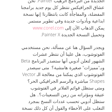
الجديدة من البرنامج الرهيب Painter. نحن
عشاق الجرافيكس ننتظر كل يوم جديد برامجنا
المفضلة، والمفاجأة كانت بانتظارنا! إنها نسخة
ابداعية وبأدوات جديدة وفي تطوير مستمر.
www.corel.com
يمكن الذهاب الآن إلى
وتحميل النسخة الجديدة Painter X.
ويجدر السؤال هنا عن مسألة، نحن مستخدمي
الفوتوشوب، هل علينا أن ننتظر عشرات
الشهور لتعلن أدوبي أنها ستصدر البرنامج Beta
وبـ"مميزات" صغيرة هامشية؟. متى سيصدر
الفوتوشوب الذي يمكننا من معالجة الـ Vector
Shapes مباشرة والرسم الجرافيكي الحر؟
ومتى ستظل قوائم الفلاتر في الفتوشوب
عتيقة ومؤثراته من زمن التسعينات؟.. هل
ستظل أدوبي تحسب عددات النسخ بمجرد
التغلب على الأخطاء والقول أن كل ذلك نسخة