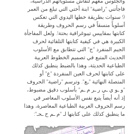
والجلوس معهم لنقاش مستوياتهم الدراسية،
فاجأتني "راضية" ابنة أختي التي تبلغ من العمر
9 سنوات بطريقة خطها اليدوي التي تعكس
أسلوباً منسقاً في رسم الحروف وطريقة
كتابتها بمقاييس تيبوغرافية بحتة!. ولعل المفاجأة
الكبيرة هي في كيفية كتابتها التلقائية لحرف
الجيم المنفرد "ج" التي تتطابق مع الأسلوب
الحديث المتبع في تصميم الخطوط العربية
الطباعية الحديثة، وهذا بالضبط ينطبق كذلك
على كتابتها لحرف العين المنفردة "ع" أو
المتصلة النهائية "ـع". وترسم "راضية" الحروف
"و ـو ي ـي ر ـر م ـم" بأسلوب دقيق مضبوط،
إذ أنه أيضاً يتبع نفس الأسلوب المعاصر في
رسم الحروف العربية الطباعية المعاصرة، وهذا
ما ينطبق كذلك على كتابتها لـ "م ـم ح ـحـ":