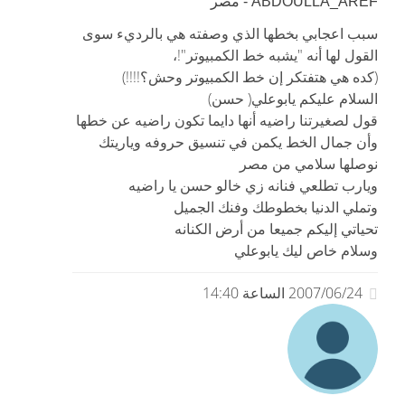
ABDOULLA_AREF - مصر
سبب اعجابي بخطها الذي وصفته هي بالرديء سوى
القول لها أنه "يشبه خط الكمبيوتر"!،
(كده هي هتفتكر إن خط الكمبيوتر وحش؟!!!!)
السلام عليكم يابوعلي( حسن)
قول لصغيرتنا راضيه أنها دايما تكون راضيه عن خطها
وأن جمال الخط يكمن في تنسيق حروفه وياريتك
نوصلها سلامي من مصر
ويارب تطلعي فنانه زي خالو حسن يا راضيه
وتملي الدنيا بخطوطك وفنك الجميل
تحياتي إليكم جميعا من أرض الكنانه
وسلام خاص ليك يابوعلي
2007/06/24 الساعة 14:40