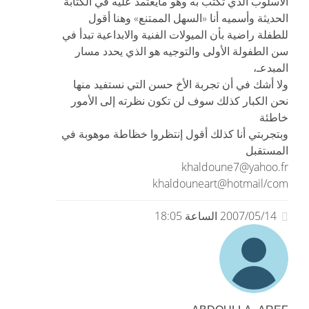
الاسلوب الذي تكتب به وهو مايعتمد عليه في الكتابة
الحديثة وأسميه أنا «السهل الممتنع» وهنا أقول
للطفلة راضية بأن الميولات الفنية والابداعية تبدأ في
سن الطفولة الأولى والتوجيه هو الذي يحدد مسار
المبدعـ،
ولا أشك في أن تجربة الأخ حسن التي نستفيد منها
نحن الكبار كذلك سوف لن تكون نظرته إلى الأمور
خاطئة
وبتجربتي أنا كذلك أقول إنتظروا خظاطة موهوبة في
المستقبل
khaldoune7@yahoo.fr
khaldouneart@hotmail/com
2007/05/14 الساعة 18:05