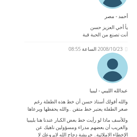
أحمد - مصر
يأ أخي العزيز حسن
أنت تصنع من الحبة قبة
2008/10/23 الساعة 08:55
عبدالله الليبي - ليبيا
والله أقولك أستاذ حسن أن خط هذه الطفلة رغم
صغر الطفلة يعتبر خط متقن ..والله يحفظها ويرعاها
وللأسف ماذا لو رأيت خط بعض الكبار عندنا هنا بليبيا
والغريب أن بعضهم مدراء ومسؤولين ناهيك عن
الإخطاء الاملائية.. خربشة دجاج الله لايروعك لا