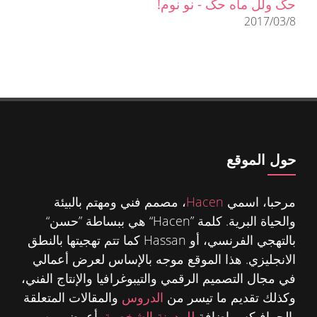
حگ ولل ماه حگ - نو نوم!
2017/03/8
حول الموقع
مرحبا، اسمي
Hacen
، مصمم فني ومهتم بالبيئة
والحياة البرية. كلمة ”Hacen“ هي ببساطة ”حسن“
بالتهجي الفرنسي، أو Hassan كما تتم تهجيتها بالنطق
الانجليزي. هذا الموقع موجه بالإساس لعرض أعمالي
في مجال التصميم الرقمي والتيبوغرافيا والإنتاج الفني،
وكذلك تقديم ما تيسر من
الدروس
والمقالات المتعلقة
بالجرافيكس إضافة
للمدونة الشخصية
. أعرض من