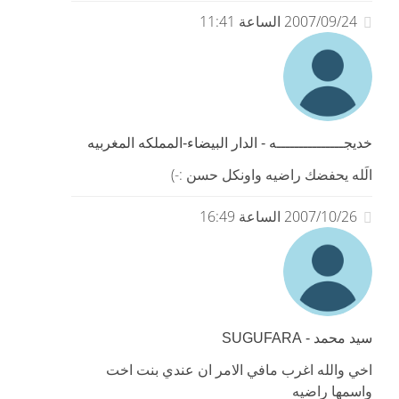
2007/09/24 الساعة 11:41
خديجـــــــــــــــه - الدار البيضاء-المملكه المغربيه
الَله يحفضك راضيه واونكل حسن :-)
2007/10/26 الساعة 16:49
سيد محمد - SUGUFARA
اخي والله اغرب مافي الامر ان عندي بنت اخت
واسمها راضيه