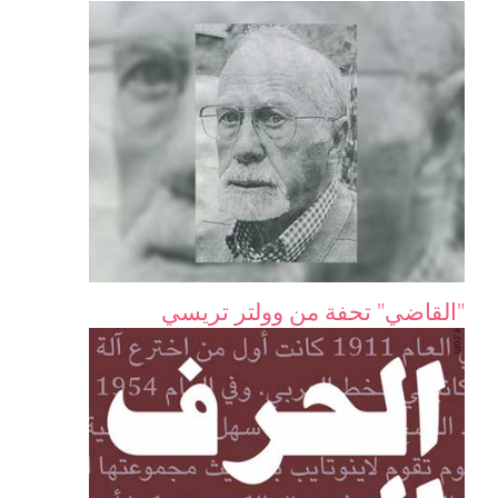
"القاضي" تحفة من وولتر تريسي